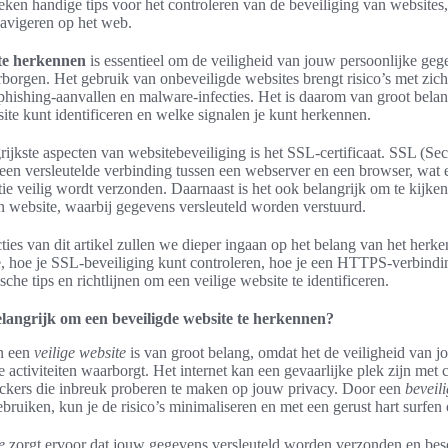
eken handige tips voor het controleren van de beveiliging van websites,
avigeren op het web.
ite herkennen
is essentieel om de veiligheid van jouw persoonlijke geg
arborgen. Het gebruik van onbeveiligde websites brengt risico’s met zic
l, phishing-aanvallen en malware-infecties. Het is daarom van groot bel
site kunt identificeren en welke signalen je kunt herkennen.
ijkste aspecten van websitebeveiliging is het SSL-certificaat. SSL (Se
een versleutelde verbinding tussen een webserver en een browser, wat e
tie veilig wordt verzonden. Daarnaast is het ook belangrijk om te kijk
n website, waarbij gegevens versleuteld worden verstuurd.
ties van dit artikel zullen we dieper ingaan op het belang van het herk
e, hoe je SSL-beveiliging kunt controleren, hoe je een HTTPS-verbind
che tips en richtlijnen om een veilige website te identificeren.
langrijk om een beveiligde website te herkennen?
n een
veilige website
is van groot belang, omdat het de veiligheid van j
 activiteiten waarborgt. Het internet kan een gevaarlijke plek zijn met
kers die inbreuk proberen te maken op jouw privacy. Door een
beveil
bruiken, kun je de risico’s minimaliseren en met een gerust hart surfen
e
zorgt ervoor dat jouw gegevens versleuteld worden verzonden en bes