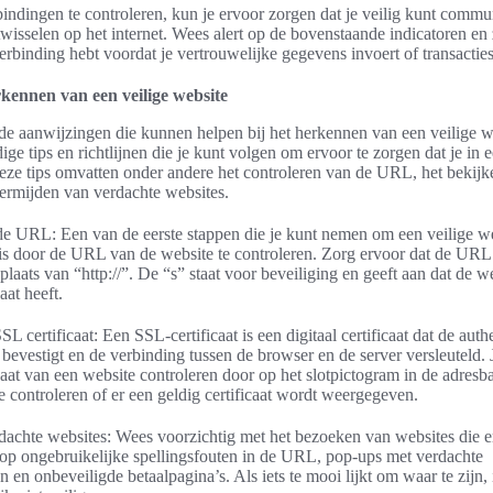
dingen te controleren, kun je ervoor zorgen dat je veilig kunt commu
twisselen op het internet. Wees alert op de bovenstaande indicatoren en 
verbinding hebt voordat je vertrouwelijke gegevens invoert of transacties
rkennen van een veilige website
nde aanwijzingen die kunnen helpen bij het herkennen van een veilige 
ige tips en richtlijnen die je kunt volgen om ervoor te zorgen dat je in e
eze tips omvatten onder andere het controleren van de URL, het bekij
 vermijden van verdachte websites.
de URL: Een van de eerste stappen die je kunt nemen om een veilige we
is door de URL van de website te controleren. Zorg ervoor dat de URL
n plaats van “http://”. De “s” staat voor beveiliging en geeft aan dat de w
aat heeft.
SL certificaat: Een SSL-certificaat is een digitaal certificaat dat de authe
bevestigt en de verbinding tussen de browser en de server versleuteld. 
aat van een website controleren door op het slotpictogram in de adresba
e controleren of er een geldig certificaat wordt weergegeven.
dachte websites: Wees voorzichtig met het bezoeken van websites die e
t op ongebruikelijke spellingsfouten in de URL, pop-ups met verdachte
 en onbeveiligde betaalpagina’s. Als iets te mooi lijkt om waar te zijn, 