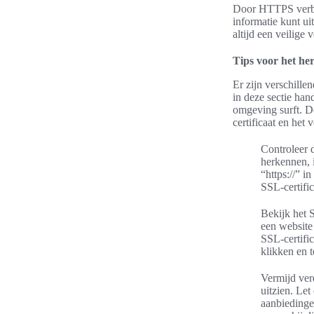
Door HTTPS verbin
informatie kunt ui
altijd een veilige 
Tips voor het he
Er zijn verschille
in deze sectie hand
omgeving surft. D
certificaat en het
Controleer 
herkennen, 
“https://” i
SSL-certific
Bekijk het S
een website 
SSL-certific
klikken en t
Vermijd ver
uitzien. Le
aanbiedingen