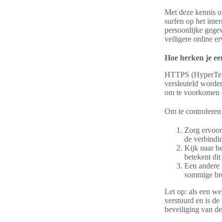
Met deze kennis ov
surfen op het inter
persoonlijke gege
veiligere online e
Hoe herken je e
HTTPS (HyperText 
versleuteld worde
om te voorkomen da
Om te controleren
Zorg ervoor 
de verbindin
Kijk naar he
betekent dit
Een andere 
sommige brow
Let op: als een we
verstuurd en is de
beveiliging van de