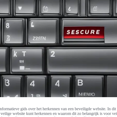
formatieve gids over het herkennen van een beveiligde website. In dit 
n veilige website kunt herkennen en waarom dit zo belangrijk is voor vei