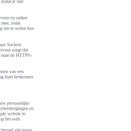
 zodat je met
evens en online
h mee, zoals
ang om te weten hoe
cure Sockets
rvoor zorgt dat
en naar de HTTPS-
ennen van een
ing kunt herkennen
ouw persoonlijke
 cyberdreigingen en
igde website
te
 op het web.
chermd zijn tegen