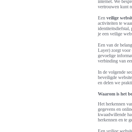
internet. We bespr
vertrouwen kunt n
Een
veilige webs
activiteiten te wa
identiteitsdiefsta
je een veilige web
Een van de belangr
Layer) zorgt voor 
gevoelige informa
verbinding van ee
In de volgende sec
beveiligde websit
en delen we praktis
Waarom is het be
Het herkennen va
gegevens en online
kwaadwillende hac
herkennen en te ge
Een
veilige websit