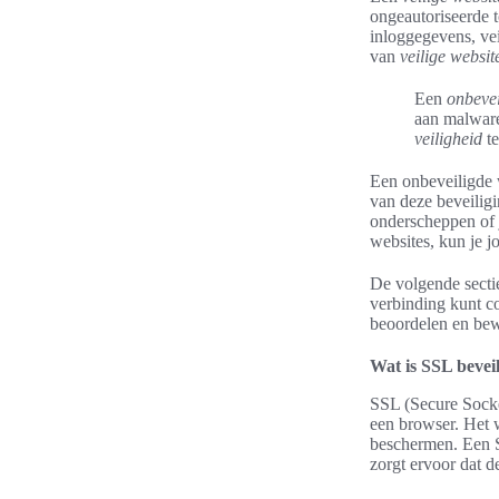
ongeautoriseerde t
inloggegevens, vei
van
veilige websit
Een
onbevei
aan malware
veiligheid
te
Een onbeveiligde 
van deze beveilig
onderscheppen of 
websites, kun je 
De volgende secti
verbinding kunt co
beoordelen en bewu
Wat is SSL beveil
SSL (Secure Socket
een browser. Het w
beschermen. Een S
zorgt ervoor dat d