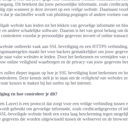
oegang. Dit betekent dat jouw persoonlijke informatie, zoals creditcar
lig zijn wanneer je deze invoert op een
veilige website
. Daarnaast voor
es
dat je slachtoffer wordt van phishing-pogingen of andere vormen van 
ligde website
kan leiden tot het lekken van gevoelige informatie en bloo
 en andere schadelijke software. Daarom is het van groot belang om d
 controleren voordat je persoonlijke gegevens invoert of online transacti
website ontbreekt vaak aan SSL beveiliging en een HTTPS verbinding
ingsmaatregelen maakt het voor hackers gemakkelijker om jouw gegeve
je naar valse websites te leiden. Door het herkennen en vermijden van 
jouw online veiligheid waarborgen en de privacy van jouw gegevens be
es zullen dieper ingaan op hoe je SSL beveiliging kunt herkennen en 
ntroleren. Deze kennis stelt je in staat om de
veiligheid van websites
zel
ste keuzes te maken bij het surfen op het internet.
iging en hoe controleer je dit?
s Layer) is een protocol dat zorgt voor een veilige verbinding tussen
ordt gebruikt om gevoelige informatie, zoals creditcardgegevens of in
SL-beveiligde website biedt een extra laag bescherming tegen mogelij
e gegevens die worden uitgewisseld tussen de webserver en de browser v