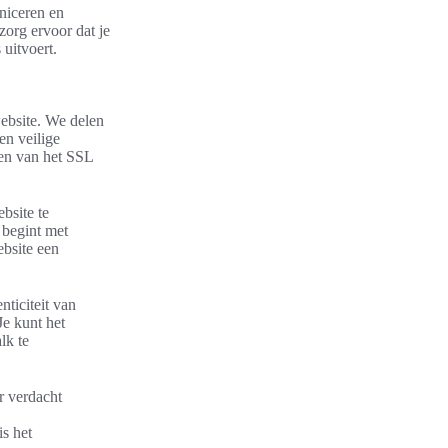
niceren en
zorg ervoor dat je
 uitvoert.
website. We delen
en veilige
ken van het SSL
bsite te
 begint met
ebsite een
nticiteit van
Je kunt het
lk te
r verdacht
is het