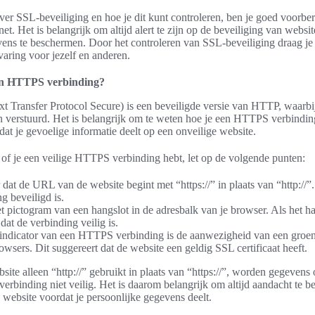
er SSL-beveiliging en hoe je dit kunt controleren, ben je goed voorber
net. Het is belangrijk om altijd alert te zijn op de beveiliging van websit
vens te beschermen. Door het controleren van SSL-beveiliging draag je 
rvaring voor jezelf en anderen.
en HTTPS verbinding?
Transfer Protocol Secure) is een beveiligde versie van HTTP, waarbi
n verstuurd. Het is belangrijk om te weten hoe je een HTTPS verbindi
t je gevoelige informatie deelt op een onveilige website.
 of je een veilige HTTPS verbinding hebt, let op de volgende punten:
dat de URL van de website begint met “https://” in plaats van “http://”.
g beveiligd is.
t pictogram van een hangslot in de adresbalk van je browser. Als het ha
 dat de verbinding veilig is.
indicator van een HTTPS verbinding is de aanwezigheid van een groen
sers. Dit suggereert dat de website een geldig SSL certificaat heeft.
bsite alleen “http://” gebruikt in plaats van “https://”, worden gegevens
 verbinding niet veilig. Het is daarom belangrijk om altijd aandacht te b
 website voordat je persoonlijke gegevens deelt.