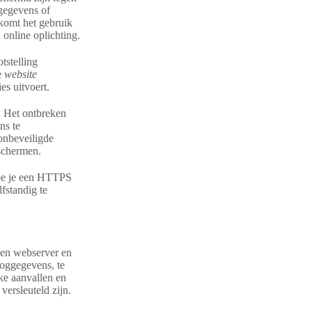
dgegevens of
komt het gebruik
online oplichting.
tstelling
e
website
es uitvoert.
. Het ontbreken
ns te
onbeveiligde
schermen.
hoe je een HTTPS
fstandig te
 een webserver en
loggegevens, te
ke aanvallen en
ersleuteld zijn.