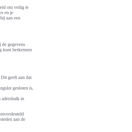
eid om veilig te
es en je
bij aan een
j de gegevens
ng kunt herkennen
 Dit geeft aan dat
ngslot gesloten is,
 adresbalk in
 onversleuteld
esteden aan de