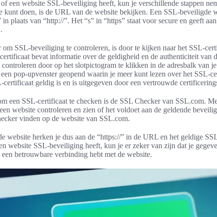
 of een website SSL-beveiliging heeft, kun je verschillende stappen n
 je kunt doen, is de URL van de website bekijken. Een SSL-beveiligde w
/” in plaats van “http://”. Het “s” in “https” staat voor secure en geeft aa
.
om SSL-beveiliging te controleren, is door te kijken naar het SSL-certi
ertificaat bevat informatie over de geldigheid en de authenticiteit van d
at controleren door op het slotpictogram te klikken in de adresbalk van j
 een pop-upvenster geopend waarin je meer kunt lezen over het SSL-cer
-certificaat geldig is en is uitgegeven door een vertrouwde certificerings
om een SSL-certificaat te checken is de SSL Checker van SSL.com. Met
n een website controleren en zien of het voldoet aan de geldende beveili
hecker vinden op de website van SSL.com.
 website herken je dus aan de “https://” in de URL en het geldige SSL
een website SSL-beveiliging heeft, kun je er zeker van zijn dat je gegev
e een betrouwbare verbinding hebt met de website.