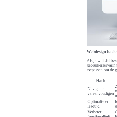
Webdesign hacks 
Als je wilt dat be
gebruikerservarin
toepassen om de ge
Hack
Z
Navigatie
v
vereenvoudigen
m
Optimaliseer
I
laadtijd
g
Verbeter
G
functionaliteit
B