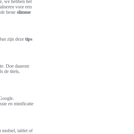
le, we hebben het
maliseren voor een
 de beste
slimme
 Dan zijn deze
tips
ite. Doe daarom
 de titels,
 Google.
sie en minificatie
 mobiel, tablet of