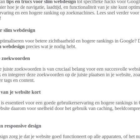
 Van
tips en trucs voor slim webdesign
tot specifieke hacks voor Goog
er hoe je de navigatie, laadtijd, en functionaliteit van je site kunt opti
ervaring en een hogere ranking op zoekmachines. Lees snel verder voor
!
or slim webdesign
optimaliseren voor betere zichtbaarheid en hogere rankings in Google?
im webdesign
precies wat je nodig hebt.
te zoekwoorden
e juiste zoekwoorden is van cruciaal belang voor een succesvolle webs
en integreer deze zoekwoorden op de juiste plaatsen in je website, zoals
er tags en content.
 van je website kort
d is essentieel voor een goede gebruikerservaring en hogere rankings in
bsite daarom voor snelheid door het gebruik van caching, beeldcompres
n responsive design
ign zorg je dat je website goed functioneert op alle apparaten, of het nu