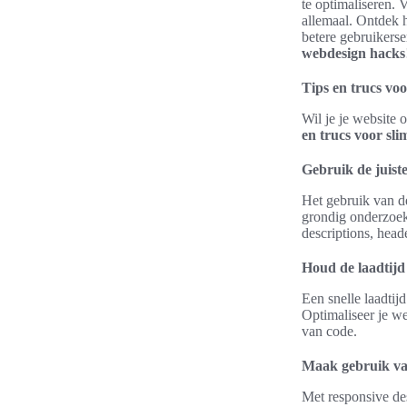
te optimaliseren.
allemaal. Ontdek hi
betere gebruikers
webdesign hacks
Tips en trucs vo
Wil je je website 
en trucs voor sl
Gebruik de juis
Het gebruik van d
grondig onderzoek 
descriptions, head
Houd de laadtijd
Een snelle laadtij
Optimaliseer je we
van code.
Maak gebruik va
Met responsive des