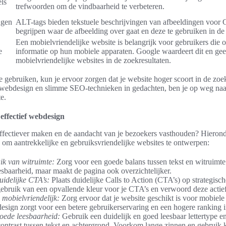
els
trefwoorden om de vindbaarheid te verbeteren.
ngen
ALT-tags bieden tekstuele beschrijvingen van afbeeldingen voor 
begrijpen waar de afbeelding over gaat en deze te gebruiken in de
Een mobielvriendelijke website is belangrijk voor gebruikers die o
e
informatie op hun mobiele apparaten. Google waardeert dit en gee
mobielvriendelijke websites in de zoekresultaten.
 gebruiken, kun je ervoor zorgen dat je website hoger scoort in de zoe
webdesign en slimme SEO-technieken in gedachten, ben je op weg naar
e.
effectief webdesign
 effectiever maken en de aandacht van je bezoekers vasthouden? Hieron
 om aantrekkelijke en gebruiksvriendelijke websites te ontwerpen:
k van witruimte:
Zorg voor een goede balans tussen tekst en witruimte. 
esbaarheid, maar maakt de pagina ook overzichtelijker.
uidelijke CTA’s:
Plaats duidelijke Calls to Action (CTA’s) op strategisch
gebruik van een opvallende kleur voor je CTA’s en verwoord deze actief
 mobielvriendelijk:
Zorg ervoor dat je website geschikt is voor mobiele
design zorgt voor een betere gebruikerservaring en een hogere ranking
oede leesbaarheid:
Gebruik een duidelijk en goed leesbaar lettertype e
ontrast tussen tekst en achtergrond. Voorkom lange zinnen en gebruik ko