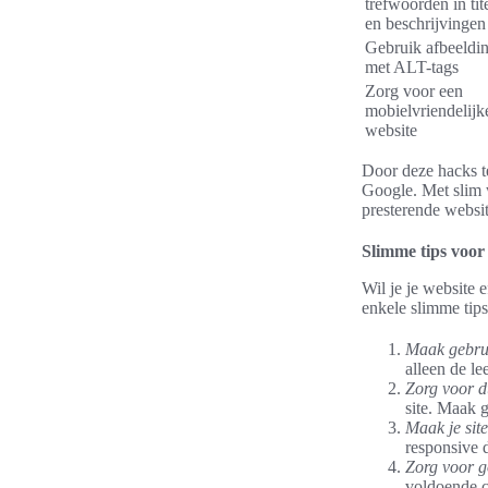
trefwoorden in tit
en beschrijvingen
Gebruik afbeeldi
met ALT-tags
Zorg voor een
mobielvriendelijk
website
Door deze hacks te
Google. Met slim 
presterende websit
Slimme tips voor 
Wil je je website
enkele slimme tips
Maak gebrui
alleen de le
Zorg voor d
site. Maak 
Maak je site
responsive 
Zorg voor g
voldoende c