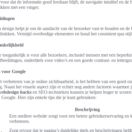
voor dat de informatie goed leesbaar blijft, de navigatie intuïtief en de 
ikken met een vinger.
eidingen
 design helpt je om de aandacht van de bezoeker vast te houden en de 
drukken. Vermijd overbodige elementen en houd het consistent qua stijl
ankelijkheid
e toegankelijk is voor alle bezoekers, inclusief mensen met een beperk
fbeeldingen, ondertitels voor video’s en een goede contrast- en lettergro
 voor Google
t verbeteren van je online zichtbaarheid, is het hebben van een goed 
g. Naast het visuele aspect zijn er echter nog andere factoren waarmee 
webdesign hacks
en SEO-technieken kunnen je helpen hoger te scoren 
 Google. Hier zijn enkele tips die je kunt gebruiken:
Beschrijving
Een snellere website zorgt voor een betere gebruikerservaring en 
verbeteren.
Zorg ervoor dat je pagina’s duidelijke titels en beschrijvingen heb