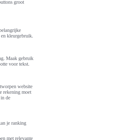
buttons groot
belangrijke
 en kleurgebruik.
ing. Maak gebruik
otte voor tekst.
ontworpen website
je rekening moet
in de
kan je ranking
ben met relevante