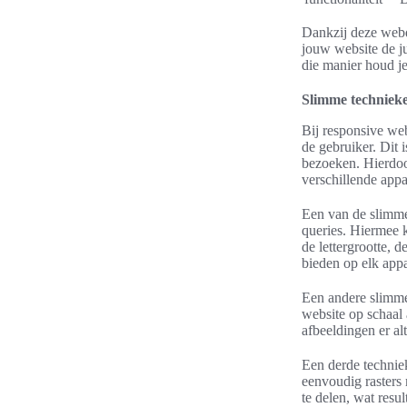
Dankzij deze webd
jouw website de ju
die manier houd je
Slimme techniek
Bij responsive we
de gebruiker. Dit 
bezoeken. Hierdoor
verschillende app
Een van de slimme
queries. Hiermee k
de lettergrootte, 
bieden op elk appa
Een andere slimme 
website op schaal 
afbeeldingen er al
Een derde technie
eenvoudig rasters
te delen, wat resu