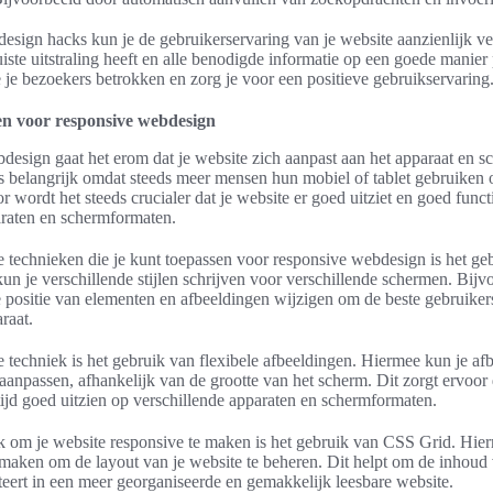
esign hacks kun je de gebruikerservaring van je website aanzienlijk ve
iste uitstraling heeft en alle benodigde informatie op een goede manier
 je bezoekers betrokken en zorg je voor een positieve gebruikservaring
en voor responsive webdesign
bdesign gaat het erom dat je website zich aanpast aan het apparaat en 
is belangrijk omdat steeds meer mensen hun mobiel of tablet gebruiken 
 wordt het steeds crucialer dat je website er goed uitziet en goed funct
araten en schermformaten.
 technieken die je kunt toepassen voor responsive webdesign is het ge
un je verschillende stijlen schrijven voor verschillende schermen. Bijvo
de positie van elementen en afbeeldingen wijzigen om de beste gebruiker
raat.
techniek is het gebruik van flexibele afbeeldingen. Hiermee kun je af
aanpassen, afhankelijk van de grootte van het scherm. Dit zorgt ervoor 
tijd goed uitzien op verschillende apparaten en schermformaten.
k om je website responsive te maken is het gebruik van CSS Grid. Hie
 maken om de layout van je website te beheren. Dit helpt om de inhoud 
lteert in een meer georganiseerde en gemakkelijk leesbare website.