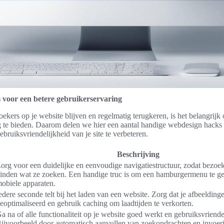
voor een betere gebruikerservaring
zoekers op je website blijven en regelmatig terugkeren, is het belangrij
g te bieden. Daarom delen we hier een aantal handige webdesign hacks 
bruiksvriendelijkheid van je site te verbeteren.
Beschrijving
org voor een duidelijke en eenvoudige navigatiestructuur, zodat bezoe
inden wat ze zoeken. Een handige truc is om een hamburgermenu te g
obiele apparaten.
edere seconde telt bij het laden van een website. Zorg dat je afbeeldinge
eoptimaliseerd en gebruik caching om laadtijden te verkorten.
a na of alle functionaliteit op je website goed werkt en gebruiksvriendel
ijvoorbeeld door automatisch aanvullen van zoekopdrachten en invoerin