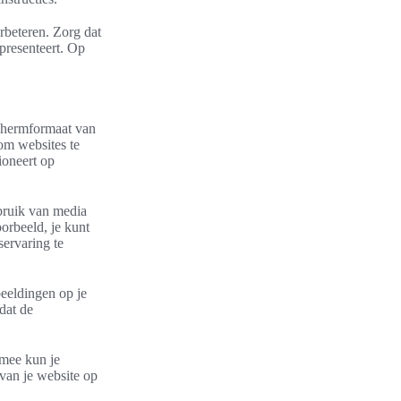
rbeteren. Zorg dat
 presenteert. Op
.
schermformaat van
om websites te
ioneert op
bruik van media
orbeeld, je kunt
servaring te
beeldingen op je
dat de
rmee kun je
van je website op