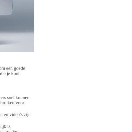
k om een goede
die je kunt
kers snel kunnen
ebruiken voor
n en video’s zijn
ijk is.
structies.