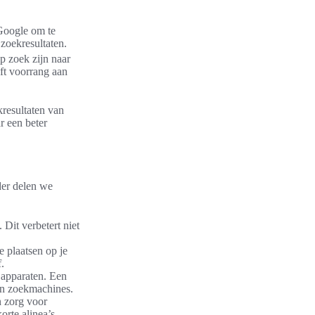
Google om te
 zoekresultaten.
p zoek zijn naar
ft voorrang aan
kresultaten van
 een beter
der delen we
Dit verbetert niet
e plaatsen op je
.
 apparaten. Een
 in zoekmachines.
n zorg voor
rte alinea’s.