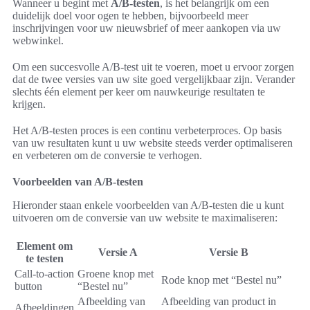
Wanneer u begint met
A/B-testen
, is het belangrijk om een
duidelijk doel voor ogen te hebben, bijvoorbeeld meer
inschrijvingen voor uw nieuwsbrief of meer aankopen via uw
webwinkel.
Om een succesvolle A/B-test uit te voeren, moet u ervoor zorgen
dat de twee versies van uw site goed vergelijkbaar zijn. Verander
slechts één element per keer om nauwkeurige resultaten te
krijgen.
Het A/B-testen proces is een continu verbeterproces. Op basis
van uw resultaten kunt u uw website steeds verder optimaliseren
en verbeteren om de conversie te verhogen.
Voorbeelden van A/B-testen
Hieronder staan enkele voorbeelden van A/B-testen die u kunt
uitvoeren om de conversie van uw website te maximaliseren:
Element om
Versie A
Versie B
te testen
Call-to-action
Groene knop met
Rode knop met “Bestel nu”
button
“Bestel nu”
Afbeelding van
Afbeelding van product in
Afbeeldingen