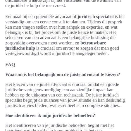
onschatbare waarde zijn bij het vaststellen van de kwaliteit van
de juridische hulp die men zoekt.
Eenmaal bij een potentiële advocaat of
juridisch specialist
is het
verstandig om een eerste consult te plannen. Tijdens dit gesprek
kan men vragen stellen over hun aanpak en expertise, en wat
belangrijk is bij het proces om de juiste keuze te maken. Het
selecteren van een advocaat is een belangrijke beslissing die
zorgvuldig overwogen moet worden, en
betrouwbare
juridische hulp
is cruciaal om ervoor te zorgen dat men goed
vertegenwoordigd wordt in juridische aangelegenheden.
FAQ
Waarom is het belangrijk om de juiste advocaat te kiezen?
Het kiezen van de juiste advocaat is cruciaal omdat een goede
juridische vertegenwoordiging een aanzienlijke impact kan
hebben op de uitkomst van een rechtszaak. De juiste juridisch
specialist begrijpt de nuances van jouw situatie en kan deskundig
juridisch advies bieden, wat essentieel is in complexe situaties.
Hoe identificeer ik mijn juridische behoeften?
Het identificeren van je juridische behoeften begint met het
begrijpen van de aard van jouw probleem. Is het een